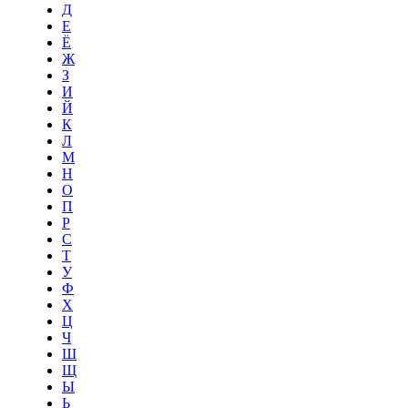
Д
Е
Ё
Ж
З
И
Й
К
Л
М
Н
О
П
Р
С
Т
У
Ф
Х
Ц
Ч
Ш
Щ
Ы
Ь