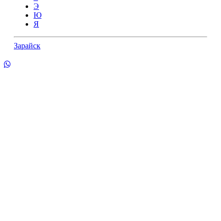
Э
Ю
Я
Зарайск