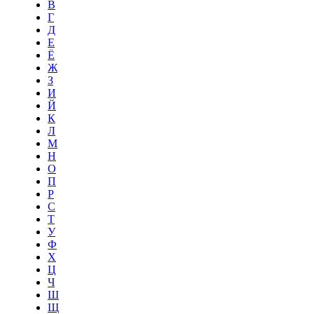
В
Г
Д
Е
Ё
Ж
З
И
Й
К
Л
М
Н
О
П
Р
С
Т
У
Ф
Х
Ц
Ч
Ш
Щ